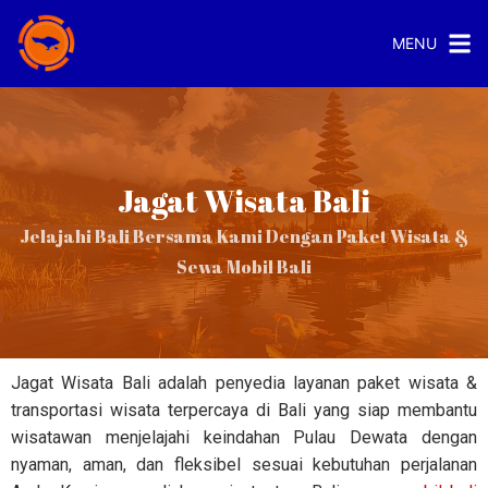
MENU
Jagat Wisata Bali
Jelajahi Bali Bersama Kami Dengan Paket Wisata &
Sewa Mobil Bali
Jagat Wisata Bali adalah penyedia layanan paket wisata &
transportasi wisata terpercaya di Bali yang siap membantu
wisatawan menjelajahi keindahan Pulau Dewata dengan
nyaman, aman, dan fleksibel sesuai kebutuhan perjalanan