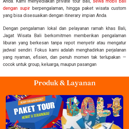
Anda. Kami menyediakan private tour Bali,
sewa mobil bali
dengan supir
berpengalaman, hingga paket wisata custom
yang bisa disesuaikan dengan itinerary impian Anda.
Dengan pengalaman lokal dan pelayanan ramah khas Bali,
Jagat Wisata Bali berkomitmen memberikan pengalaman
liburan yang berkesan tanpa repot menyetir atau mengatur
jadwal sendiri. Fokus kami adalah menghadirkan perjalanan
yang nyaman, efisien, dan penuh momen tak terlupakan —
cocok untuk group, keluarga, maupun pasangan
Produk & Layanan